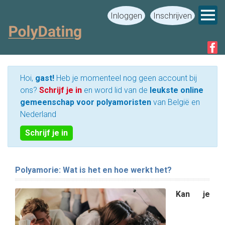
Inloggen
Inschrijven
Hoi,
gast!
Heb je momenteel nog geen account bij
ons?
Schrijf je in
en word lid van de
leukste online
gemeenschap voor polyamoristen
van België en
Nederland
Schrijf je in
Polyamorie: Wat is het en hoe werkt het?
Kan je