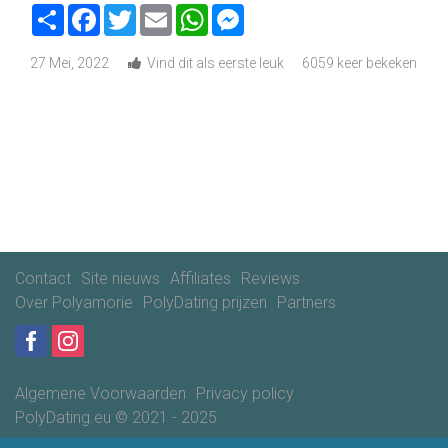
Share
Facebook
Twitter
Email
WhatsApp
Messenger
27 Mei, 2022
Vind dit als eerste leuk
6059 keer bekeken
Contact
Site nieuws
Affiliates
Reviews
Over Polyamorie
PolyDating prijzen
Partners
Algemene Voorwaarden
Privacy policy
PolyDating.eu © 2021 - 2025